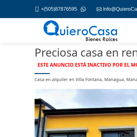
+(505)87876595
Info@QuieroCa
Preciosa casa en re
ESTE ANUNCIO ESTÁ INACTIVO POR EL 
Casa en alquiler en Villa Fontana, Managua, Ma