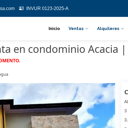
sa.com
INVUR 0123-2025-A
Inicio
Ventas
Alquileres
nta en condominio Acacia |
MOMENTO.
nagua
C
Al
3
3