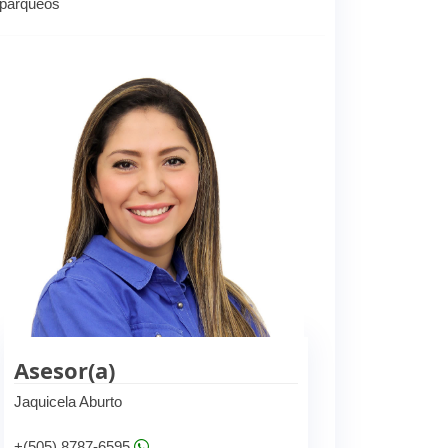
 parqueos
Asesor(a)
Jaquicela Aburto
+(505) 8787-6595