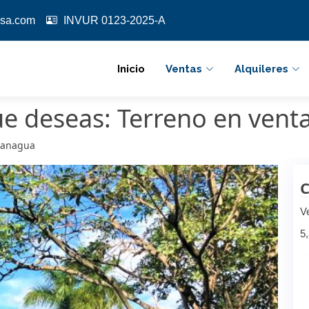
sa.com
INVUR 0123-2025-A
Inicio
Ventas
Alquileres
ue deseas: Terreno en vent
Managua
C
V
5