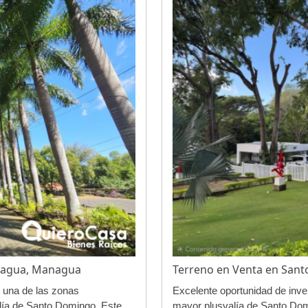
nagua, Managua
Terreno en Venta en Sa
n una de las zonas
Excelente oportunidad de inve
lía de Santo Domingo. Este
mayor plusvalía de Santo Dom