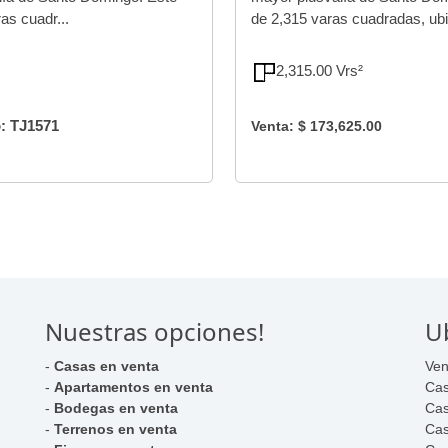
as cuadr...
de 2,315 varas cuadradas, ubi
2,315.00 Vrs²
: TJ1571
Venta: $ 173,625.00
Nuestras opciones!
U
-
Casas en venta
Ven
-
Apartamentos en venta
Cas
-
Bodegas en venta
Cas
-
Terrenos en venta
Cas