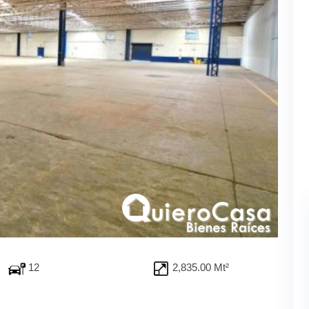
12
2,835.00 Mt²