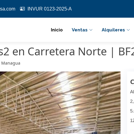
sa.com
INVUR 0123-2025-A
Inicio
Ventas
Alquileres
2 en Carretera Norte | B
a, Managua
C
Al
2
5
1