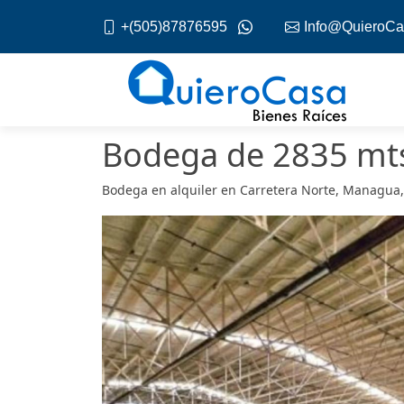
+(505)87876595
Info@QuieroCa
Bodega de 2835 mts
Bodega en alquiler en Carretera Norte, Managu