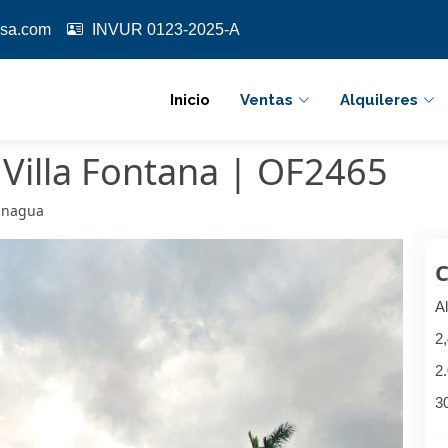
sa.com
INVUR 0123-2025-A
Inicio
Ventas
Alquileres
n Villa Fontana | OF2465
Managua
C
Al
2
2
3