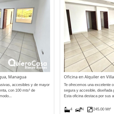
nagua, Managua
Oficina en Alquiler en Vi
usivas, accesibles y de mayor
Te ofrecemos una excelente op
enta, con 100 mts² de
segura y accesible, diseñada 
modo...
Esta oficina destaca por sus am
4
4
245.00 Mt