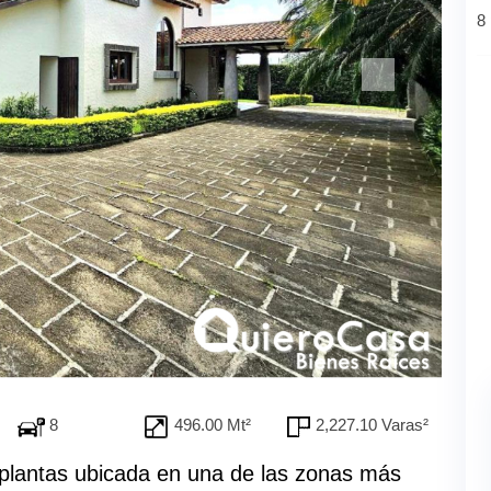
8
8
496.00 Mt²
2,227.10 Varas²
plantas ubicada en una de las zonas más