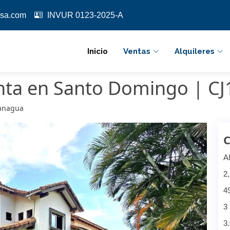
sa.com
INVUR 0123-2025-A
Inicio
Ventas
Alquileres
enta en Santo Domingo | C
Managua
C
Al
2
4
3
3