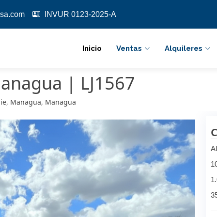
sa.com
INVUR 0123-2025-A
Inicio
Ventas
Alquileres
Managua | LJ1567
Genie, Managua, Managua
C
Al
1
1
3