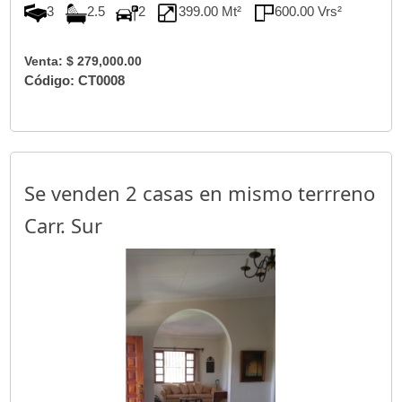
3
2.5
2
399.00 Mt²
600.00 Vrs²
Venta: $ 279,000.00
Código: CT0008
Se venden 2 casas en mismo terrreno
Carr. Sur