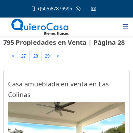
+(505)87876595
795 Propiedades en Venta | Página 28
<
27
28
29
>
Casa amueblada en venta en Las
Colinas