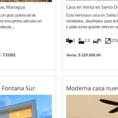
epe, Managua
Casa en Venta en Santo
con gran potencial de
Esta hermosa casa en Santo D
 se encuentra ubicado en
ventilados, diseñados para bri
tural,...
y patio extra grande ofrecen un
3
2.5
2
215
: TJ1591
Venta: $ 220,000.00
a Fontana Sur
Moderna casa nueva