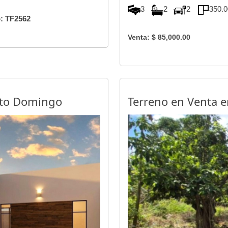
3
2
2
350.
: TF2562
Venta: $ 85,000.00
nto Domingo
Terreno en Venta 