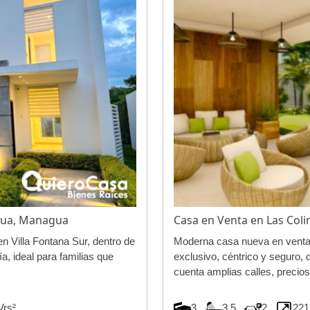
agua, Managua
Casa en Venta en Las Co
 Villa Fontana Sur, dentro de
Moderna casa nueva en venta 
ía, ideal para familias que
exclusivo, céntrico y seguro, d
cuenta amplias calles, precio
 Vrs²
3
3.5
2
221