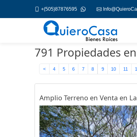
+(505)87876595
Info@QuieroCa
791 Propiedades en
<
4
5
6
7
8
9
10
11
Amplio Terreno en Venta en L