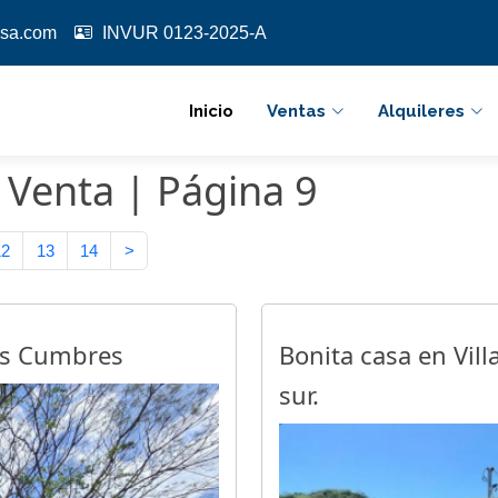
sa.com
INVUR 0123-2025-A
Inicio
Ventas
Alquileres
 Venta | Página 9
12
13
14
>
as Cumbres
Bonita casa en Vill
sur.