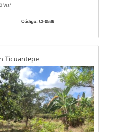
00 Vrs²
Código: CF0586
en Ticuantepe