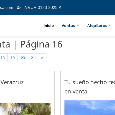
sa.com
INVUR 0123-2025-A
Inicio
Ventas
Alquileres
ta | Página 16
18
19
20
21
>
 Veracruz
Tu sueño hecho rea
en venta