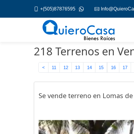
+(505)87876595
Info@QuieroCa
218 Terrenos en Ven
<
11
12
13
14
15
16
17
Se vende terreno en Lomas de