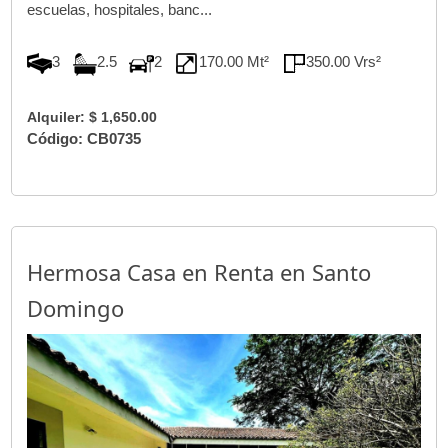
escuelas, hospitales, banc...
3
2.5
2
170.00 Mt²
350.00 Vrs²
Alquiler: $ 1,650.00
Código: CB0735
Hermosa Casa en Renta en Santo
Domingo