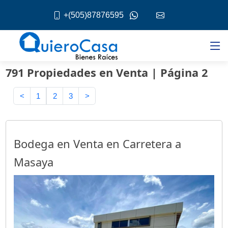
+(505)87876595
791 Propiedades en Venta | Página 2
<
1
2
3
>
Bodega en Venta en Carretera a
Masaya